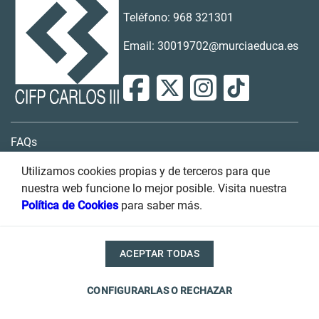
Teléfono: 968 321301
Email: 30019702@murciaeduca.es
FAQs
Contacto
Utilizamos cookies propias y de terceros para que
nuestra web funcione lo mejor posible. Visita nuestra
Buzón de sugerencias
Política de Cookies
para saber más.
Transparencia
ACEPTAR TODAS
Condiciones de uso
Accesibilidad
Política de privacidad
CONFIGURARLAS O RECHAZAR
Cookies
Información legal
Mapa del sitio