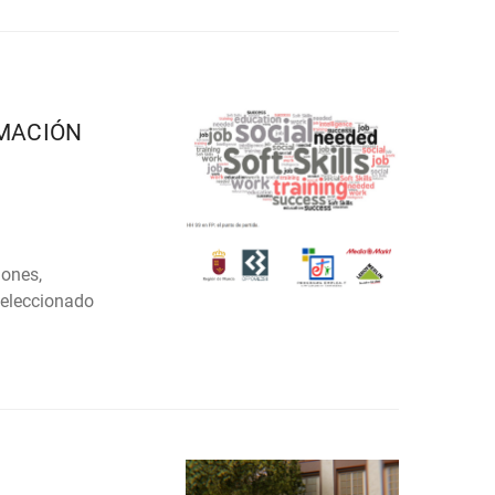
RMACIÓN
iones,
seleccionado