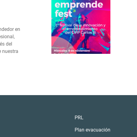
endedor en
sional,
és del
e nuestra
PRL
Plan evacuación