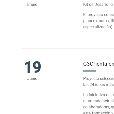
Enero
Kit de Desarroll
El proyecto cons
planes (marca, R
especialización) 
19
C3Orienta e
Junio
Proyecto selecc
las 24 ideas más 
La iniciativa de
alumnado actual,
colaboradoras, q
esta formación y