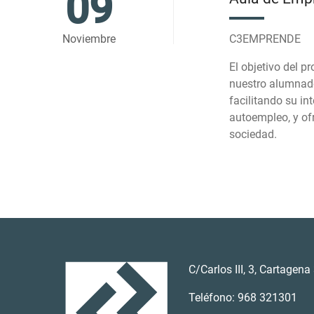
09
Noviembre
C3EMPRENDE
El objetivo del 
nuestro alumnado
facilitando su in
autoempleo, y of
sociedad.
C/Carlos III, 3, Cartagen
Teléfono: 968 321301