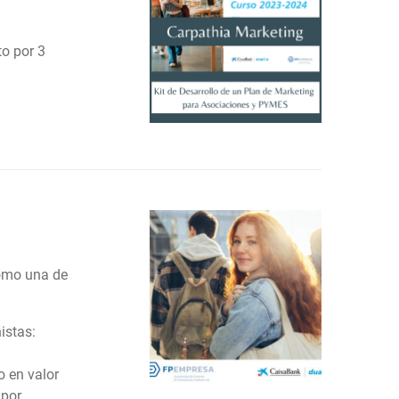
to por 3
como una de
istas:
o en valor
 por