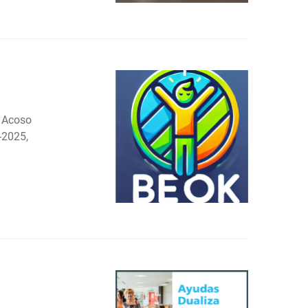
l Acoso
-2025,