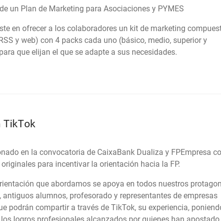
o de un Plan de Marketing para Asociaciones y PYMES
iste en ofrecer a los colaboradores un kit de marketing compues
RSS y web) con 4 packs cada uno (básico, medio, superior y
para que elijan el que se adapte a sus necesidades.
n TikTok
ionado en la convocatoria de CaixaBank Dualiza y FPEmpresa 
originales para incentivar la orientación hacia la FP.
 orientación que abordamos se apoya en todos nuestros protagon
 antiguos alumnos, profesorado y representantes de empresas
ue podrán compartir a través de TikTok, su experiencia, poniend
 los logros profesionales alcanzados por quienes han apostado