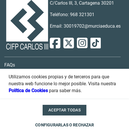
C/Carlos III, 3, Cartagena 30201
Teléfono: 968 321301
Email: 30019702@murciaeduca.es
FAQs
Contacto
Utilizamos cookies propias y de terceros para que
nuestra web funcione lo mejor posible. Visita nuestra
Buzón de sugerencias
Política de Cookies
para saber más.
Transparencia
ACEPTAR TODAS
Condiciones de uso
Accesibilidad
Política de privacidad
CONFIGURARLAS O RECHAZAR