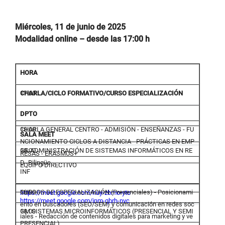
Miércoles, 11 de junio de 2025
Modalidad online – desde las 17:00 h
HORA
CHARLA/CICLO FORMATIVO/CURSO ESPECIALIZACIÓN
17:00
DPTO
CHARLA GENERAL CENTRO - ADMISIÓN - ENSEÑANZAS - FU
18:00
SALA MEET
NCIONAMIENTO CICLOS A DISTANCIA - PRÁCTICAS EN EMP
GS ADMINISTRACIÓN DE SISTEMAS INFORMÁTICOS EN RE
18:00
RESAS - ERASMUS+
D -Bilingüe-
EQUIPO DIRECTIVO
INF
CURSOS DE ESPECIALIZACIÓN (Presenciales) - Posicionami
18:00
https://meet.google.com/huy-zbmo-yto
https://meet.google.com/inm-qbrh-nvc
ento en buscadores (SEO/SEM) y comunicación en redes soc
GM SISTEMAS MICROINFORMÁTICOS (PRESENCIAL Y SEMI
18:00
iales - Redacción de contenidos digitales para marketing y ve
PRESENCIAL)