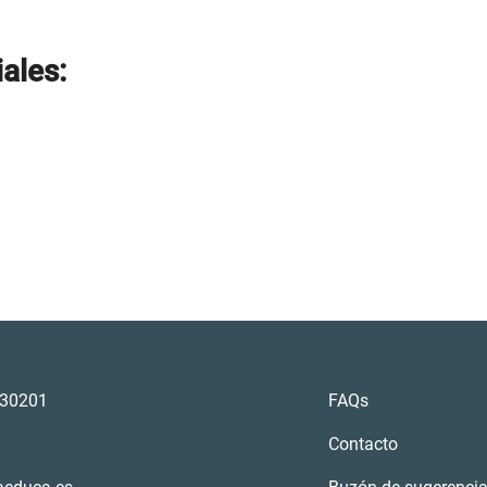
ales:
a 30201
FAQs
Contacto